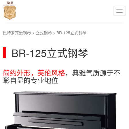
Togg
navi
巴特罗宾逊钢琴
>
立式钢琴
>
BR-125立式钢琴
BR-125立式钢琴
简约外形，英伦风格
，典雅气质源于不
彰自显的专业地位