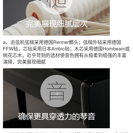
a、击弦机弦槌采用德国Renner榔头；弦槌外毡采用德国
FFW毡，芯毡采用日本Ambic毡；木芯采用德国Hornbeam或
桃花芯木，近乎苛刻的选材使音色拥有从极柔到极强的丰富
演绎，完美展现细腻