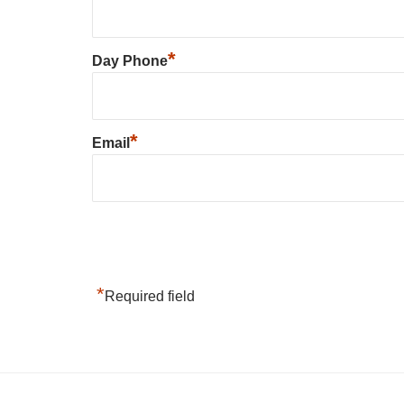
*
Day Phone
*
Email
*
Required field