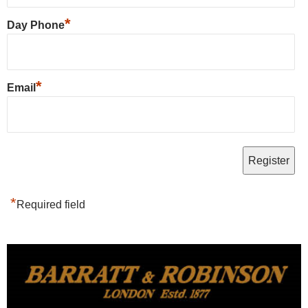
*
Day Phone
*
Email
*
Required field